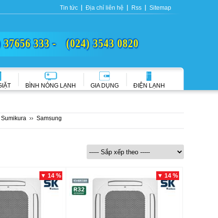
Tin tức
Địa chỉ liên hệ
Rss
Sitemap
) 37656 333 -
(024) 3543 0820
GIẶT
BÌNH NÓNG LẠNH
GIA DỤNG
ĐIỆN LẠNH
Sumikura
Samsung
▼ 14 %
▼ 14 %