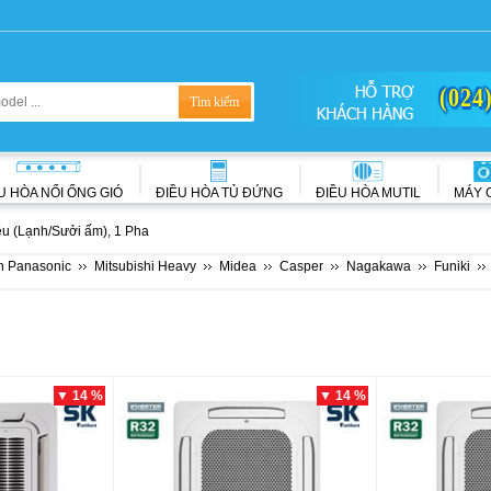
(024
U HÒA NỐI ỐNG GIÓ
ĐIỀU HÒA TỦ ĐỨNG
ĐIỀU HÒA MUTIL
MÁY 
ều (Lạnh/Sưởi ấm), 1 Pha
n Panasonic
Mitsubishi Heavy
Midea
Casper
Nagakawa
Funiki
▼ 14 %
▼ 14 %