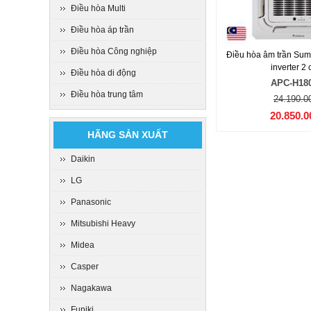
Điều hòa Multi
Điều hòa áp trần
Điều hòa Công nghiệp
Điều hòa âm trần Su
inverter 2 
Điều hòa di động
APC-H18
Điều hòa trung tâm
24.190.0
20.850.0
HÃNG SẢN XUẤT
Daikin
LG
Panasonic
Mitsubishi Heavy
Midea
Casper
Nagakawa
Funiki