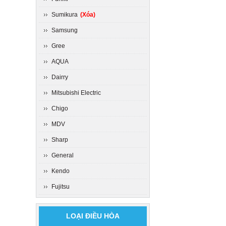
Sumikura
(Xóa)
Samsung
Gree
AQUA
Dairry
Mitsubishi Electric
Chigo
MDV
Sharp
General
Kendo
Fujitsu
LOẠI ĐIỀU HÒA