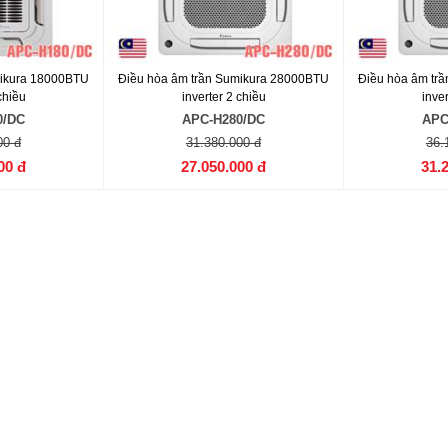
mikura 18000BTU
Điều hòa âm trần Sumikura 28000BTU
Điều hòa âm tr
chiều
inverter 2 chiều
inver
0/DC
APC-H280/DC
APC
00 đ
31.380.000 đ
36.
00 đ
27.050.000 đ
31.