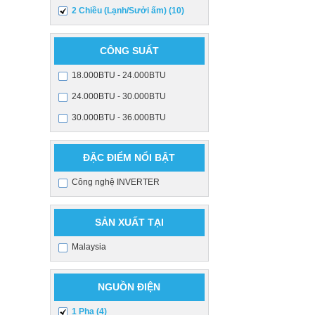
2 Chiều (Lạnh/Sưởi ấm) (10)
CÔNG SUẤT
18.000BTU - 24.000BTU
24.000BTU - 30.000BTU
30.000BTU - 36.000BTU
ĐẶC ĐIỂM NỔI BẬT
Công nghệ INVERTER
SẢN XUẤT TẠI
Malaysia
NGUỒN ĐIỆN
1 Pha (4)