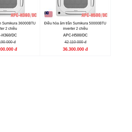
ần Sumikura 36000BTU
Điều hòa âm trần Sumikura 50000BTU
ter 2 chiều
inverter 2 chiều
-H360/DC
APC-H500/DC
190.000 đ
42.110.000 đ
200.000 đ
36.300.000 đ