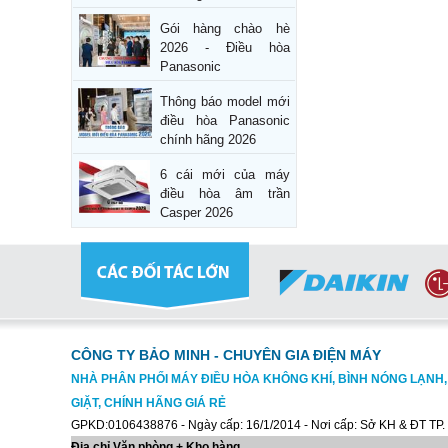
Gói hàng chào hè
2026 - Điều hòa
Panasonic
Thông báo model mới
điều hòa Panasonic
chính hãng 2026
6 cái mới của máy
điều hòa âm trần
Casper 2026
CÔNG TY BẢO MINH - CHUYÊN GIA ĐIỆN MÁY
NHÀ PHÂN PHỐI MÁY ĐIỀU HÒA KHÔNG KHÍ, BÌNH NÓNG LẠNH
GIẶT, CHÍNH HÃNG GIÁ RẺ
GPKD:0106438876 - Ngày cấp: 16/1/2014 - Nơi cấp: Sở KH & ĐT TP.
Địa chỉ Văn phòng + Kho hàng