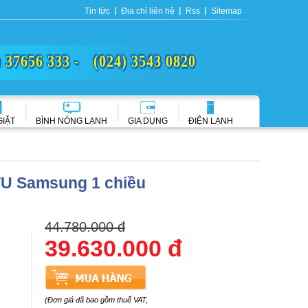
Tin tức
Địa chỉ liên hệ
Rss
Sitemap
) 37656 333 -
(024) 3543 0820
GIẶT
BÌNH NÓNG LẠNH
GIA DỤNG
ĐIỆN LẠNH
TU Samsung 1 chiều
44.780.000 đ
39.630.000 đ
(Đơn giá đã bao gồm thuế VAT,