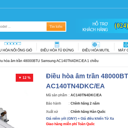
(024
U HÒA NỐI ỐNG GIÓ
ĐIỀU HÒA TỦ ĐỨNG
ĐIỀU HÒA MUTIL
MÁY 
ều hòa âm trần 48000BTU Samsung AC140TN4DKC/EA 1 chiều
Điều hòa âm trần 48000B
▼ 12 %
AC140TN4DKC/EA
Mã sản phẩm
:
AC140TN4DKC/EA
Bảo hành
:
Chính hãng 2 năm
Xuất xứ
:
Chính hãng Hàn Quốc
Giá niêm yết (GNY) = Giá điều khiển Từ Xa
Giao hàng miễn phí Toàn Quốc