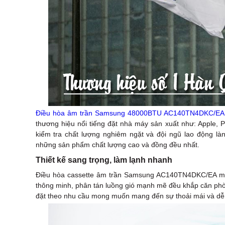
Điều hòa âm trần Samsung 48000BTU AC140TN4DKC/EA
thương hiệu nổi tiếng đặt nhà máy sản xuất như: Apple, 
kiểm tra chất lượng nghiêm ngặt và đội ngũ lao động 
những sản phẩm chất lượng cao và đồng đều nhất.
Thiết kế sang trọng, làm lạnh nhanh
Điều hòa cassette âm trần Samsung AC140TN4DKC/EA màu s
thông minh, phân tán luồng gió mạnh mẽ đều khắp căn phòn
đặt theo nhu cầu mong muốn mang đến sự thoải mái và dễ 