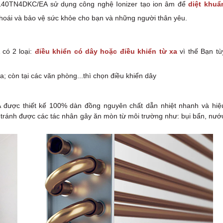
0TN4DKC/EA sử dụng công nghệ Ionizer tạo ion âm để
diệt khuẩ
khoái và bảo vệ sức khỏe cho bạn và những người thân yêu.
có 2 loại:
điều khiển có dây hoặc điều khiển từ xa
vì thế Bạn tù
; còn tại các văn phòng...thì chọn điều khiển dây
ược thiết kế 100% dàn đồng nguyên chất dẫn nhiệt nhanh và hiệ
, tránh được các tác nhân gây ăn mòn từ môi trường như: bụi bẩn, nướ