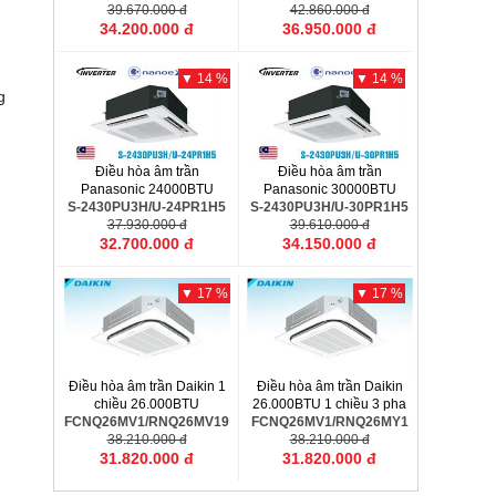
S-42PU1H5B/U-42PN1H8
39.670.000 đ
S-50PU1H5B/U-50PN1H8
42.860.000 đ
34.200.000 đ
36.950.000 đ
▼ 14 %
▼ 14 %
g
Điều hòa âm trần
Điều hòa âm trần
Panasonic 24000BTU
Panasonic 30000BTU
S-2430PU3H/U-24PR1H5
S-2430PU3H/U-30PR1H5
37.930.000 đ
39.610.000 đ
32.700.000 đ
34.150.000 đ
▼ 17 %
▼ 17 %
Điều hòa âm trần Daikin 1
Điều hòa âm trần Daikin
chiều 26.000BTU
26.000BTU 1 chiều 3 pha
FCNQ26MV1/RNQ26MV19
FCNQ26MV1/RNQ26MY1
38.210.000 đ
38.210.000 đ
31.820.000 đ
31.820.000 đ