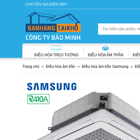
CHUYÊN GIA ĐIỆN MÁY
ĐIỀU HÒA TREO TƯỜNG
ĐIỀU HÒA ÂM TRẦN
ĐIỀ
Trang chủ
Điều hòa âm trần
Điều hòa âm trần Samsung
Đi