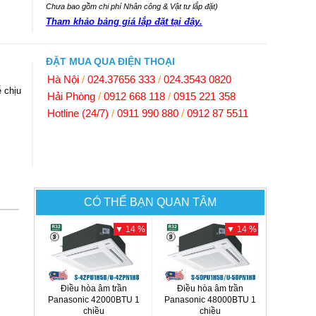
Chưa bao gồm chi phí Nhân công & Vật tư lắp đặt)
Tham khảo bảng giá lắp đặt tại đây.
ĐẶT MUA QUA ĐIỆN THOẠI
Hà Nội
/
024.37656 333
/
024.3543 0820
 chịu
Hải Phòng
/
0912 668 118
/
0915 221 358
Hotline (24/7)
/
0911 990 880
/
0912 87 5511
CÓ THỂ BẠN QUAN TÂM
▼ 14 %
▼ 14 %
Điều hòa âm trần
Điều hòa âm trần
Panasonic 42000BTU 1
Panasonic 48000BTU 1
chiều
chiều