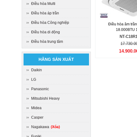
Điều hòa Multi
Điều hòa áp trần
Điều hòa Công nghiệp
Điều hòa âm trầ
18.000BTU 1
Điều hòa di động
NT-C18R
Điều hòa trung tâm
17.730.0
14.900.0
HÃNG SẢN XUẤT
Daikin
LG
Panasonic
Mitsubishi Heavy
Midea
Casper
Nagakawa
(Xóa)
Funiki