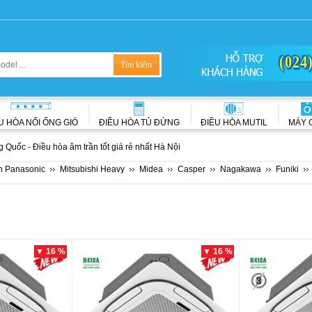
(024
U HÒA NỐI ỐNG GIÓ
ĐIỀU HÒA TỦ ĐỨNG
ĐIỀU HÒA MUTIL
MÁY 
Quốc - Điều hòa âm trần tốt giá rẻ nhất Hà Nội
n Panasonic
Mitsubishi Heavy
Midea
Casper
Nagakawa
Funiki
▼ 16 %
▼ 16 %