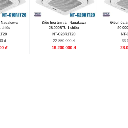
n Nagakawa
Điều hòa âm trần Nagakawa
Điều hòa â
 chiều
28.000BTU 1 chiều
50.00
1T20
NT-C28R1T20
NT-
00 đ
22.850.000 đ
33.
00 đ
19.200.000 đ
28.