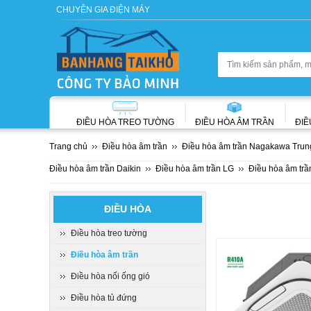
CHUYÊN GIA ĐIỆN MÁY
ĐIỀU HÒA TREO TƯỜNG
ĐIỀU HÒA ÂM TRẦN
ĐIỀ
Trang chủ
Điều hòa âm trần
Điều hòa âm trần Nagakawa Trung 
Điều hòa âm trần Daikin
Điều hòa âm trần LG
Điều hòa âm trầ
ĐIỀU HÒA
Điều hòa treo tường
Điều hòa âm trần
Điều hòa nối ống gió
Điều hòa tủ đứng