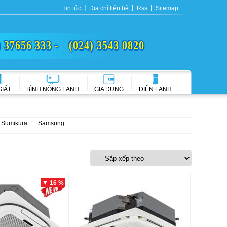
Tin tức
Địa chỉ liên hệ
Rss
Sitemap
) 37656 333 -
(024) 3543 0820
GIẶT
BÌNH NÓNG LẠNH
GIA DỤNG
ĐIỆN LẠNH
Sumikura
Samsung
▼ 16 %