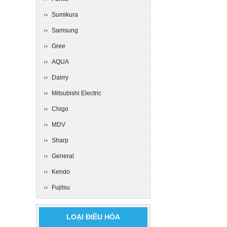
Sumikura
Samsung
Gree
AQUA
Dairry
Mitsubishi Electric
Chigo
MDV
Sharp
General
Kendo
Fujitsu
LOẠI ĐIỀU HÒA