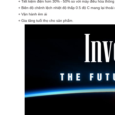
+ Tiết kiệm điện hơn 30% - 50% so với máy điều hòa thông 
+ Biên độ chênh lệch nhiệt độ thấp 0.5 độ C mang lại thoải 
+ Vận hành êm ái
+ Gia tăng tuổi thọ cho sản phẩm.