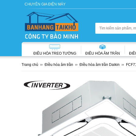
CHUYÊN GIA ĐIỆN MÁY
ĐIỀU HÒA TREO TƯỜNG
ĐIỀU HÒA ÂM TRẦN
ĐIỀ
Trang chủ
Điều hòa âm trần
Điều hòa âm trần Daikin
FCF71