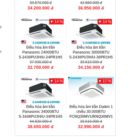
S-42PU1H5B/U-42PN1H8
39.670.000 đ
S-50PU1H5B/U-50PN1H8
42.860.000 đ
34.200.000 đ
36.950.000 đ
▼ 14 %
▼ 14 %
o
Điều hòa âm trần
Điều hòa âm trần
m
Panasonic 24000BTU
Panasonic 30000BTU
S-2430PU3H/U-24PR1H5
S-2430PU3H/U-30PR1H5
37.930.000 đ
39.610.000 đ
32.700.000 đ
34.150.000 đ
▼ 14 %
▼ 17 %
Điều hòa âm trần
Điều hòa âm trần Daikin 1
Panasonic 34000BTU
chiều 30.000BTU
S-3448PU3H/U-34PR1H5
FCNQ30MV1/RNQ30MV1
44.830.000 đ
39.616.000 đ
38.650.000 đ
32.990.000 đ