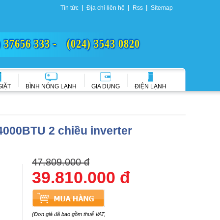
Tin tức
Địa chỉ liên hệ
Rss
Sitemap
) 37656 333 -
(024) 3543 0820
GIẶT
BÌNH NÓNG LẠNH
GIA DỤNG
ĐIỆN LẠNH
4000BTU 2 chiều inverter
47.809.000 đ
39.810.000 đ
(Đơn giá đã bao gồm thuế VAT,