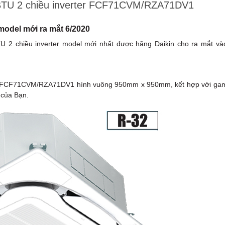
00BTU 2 chiều inverter FCF71CVM/RZA71DV1
odel mới ra mắt 6/2020
 2 chiều inverter model mới nhất được hãng Daikin cho ra mắt và
CF71CVM/RZA71DV1 hình vuông 950mm x 950mm, kết hợp với ga
 của Bạn.