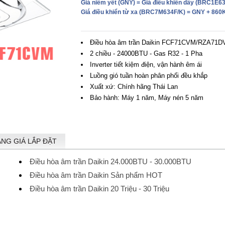
Giá niêm yết (GNY)
= Giá điều khiển dây (
BRC1E6
Giá điều khiển từ xa
(BRC7M634F/K) =
GNY + 860
Điều hòa âm trần Daikin FCF71CVM/RZA71D
2 chiều - 24000BTU - Gas R32 - 1 Pha
Inverter tiết kiệm điện, vận hành êm ái
Luồng gió tuần hoàn phân phối đều khắp
Xuất xứ: Chính hãng Thái Lan
Bảo hành: Máy 1 năm, Máy nén 5 năm
ẢNG GIÁ LẮP ĐẶT
Điều hòa âm trần Daikin 24.000BTU - 30.000BTU
Điều hòa âm trần Daikin Sản phẩm HOT
Điều hòa âm trần Daikin 20 Triệu - 30 Triệu