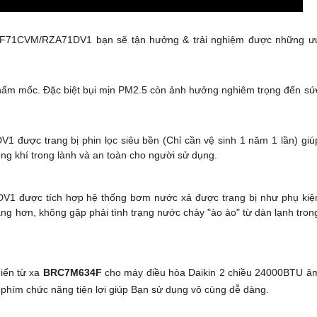
 FCF71CVM/RZA71DV1 bạn sẽ tận hưởng & trải nghiệm được những ư
& nấm mốc. Đặc biệt bụi mịn PM2.5 còn ảnh hưởng nghiêm trọng đến sứ
được trang bị phin lọc siêu bền (Chỉ cần vệ sinh 1 năm 1 lần) giú
g khí trong lành và an toàn cho người sử dụng.
V1 được tích hợp hệ thống bơm nước xả được trang bị như phụ kiệ
g hơn, không gặp phải tình trạng nước chảy "ào ào" từ dàn lạnh tron
hiển từ xa
BRC7M634F
cho máy điều hòa Daikin 2 chiều 24000BTU â
hím chức năng tiện lợi giúp Bạn sử dụng vô cùng dễ dàng.