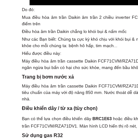
Do đó:
Mua điều hòa âm trần Daikin âm trần 2 chiều inverter
điểm trên
Điều hòa âm trần Daikin chẳng lo khói bụi & nấm mốc
Như các Bạn biết: Chúng ta cực kỳ khó chịu với khói bụi 
khỏe cho mỗi chúng ta: bệnh hô hấp, tim mạch...
Hiểu được điều này:
Máy điều hòa âm trần cassette Daikin FCF71CVM/RZA71DV1 
ngăn ngừa bụi bẩn có hại cho sức khỏe, mang đến bầu khôn
Trang bị bơm nước xả
Máy điều hòa âm trần cassette Daikin FCF71CVM/RZA71D
tiêu chuẩn của máy với độ nâng 850 mm. Nước thoát dễ dàn
nhà.
Điều khiển dây / từ xa (tùy chọn)
Bạn có thể lựa chọn điều khiển dây
BRC1E63
hoặc điều k
trần FCF71CVM/RZA71DV1. Màn hình LCD hiển thị rõ nét, p
Sử dụng gas R32