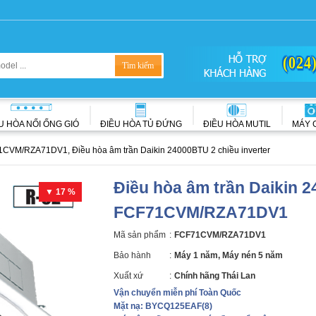
(024
U HÒA NỐI ỐNG GIÓ
ĐIỀU HÒA TỦ ĐỨNG
ĐIỀU HÒA MUTIL
MÁY 
CVM/RZA71DV1, Điều hòa âm trần Daikin 24000BTU 2 chiều inverter
Điều hòa âm trần Daikin 2
▼ 17 %
FCF71CVM/RZA71DV1
Mã sản phẩm
:
FCF71CVM/RZA71DV1
Bảo hành
:
Máy 1 năm, Máy nén 5 năm
Xuất xứ
:
Chính hãng Thái Lan
Vận chuyển miễn phí Toàn Quốc
Mặt nạ: BYCQ125EAF(8)