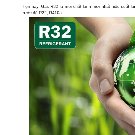
Hiện nay, Gas R32 là môi chất lạnh mới nhất hiệu suất l
trước đó R22, R410a.