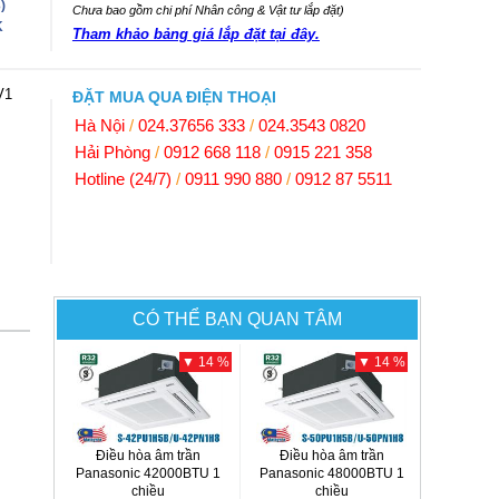
3
)
Chưa bao gồm chi phí Nhân công & Vật tư lắp đặt)
K
Tham khảo bảng giá lắp đặt tại đây.
V1
ĐẶT MUA QUA ĐIỆN THOẠI
Hà Nội
/
024.37656 333
/
024.3543 0820
Hải Phòng
/
0912 668 118
/
0915 221 358
Hotline (24/7)
/
0911 990 880
/
0912 87 5511
CÓ THỂ BẠN QUAN TÂM
▼ 14 %
▼ 14 %
Điều hòa âm trần
Điều hòa âm trần
Panasonic 42000BTU 1
Panasonic 48000BTU 1
chiều
chiều