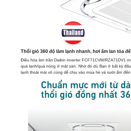
Thổi gió 360 độ làm lạnh nhanh, hơi ấm lan tỏa đ
Điều hòa âm trần Daikin inverter FCF71CVM/RZA71DV1 mang
quá lạnh/quá nóng ở mặt sàn. Nhờ đó dù Bạn ở bất kỳ đâu
lạnh thoải mái vô cùng dễ chịu vào mùa hè và sưởi ấm đến