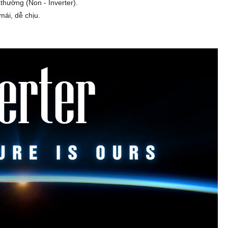
thường (Non - Inverter).
mái, dễ chịu.