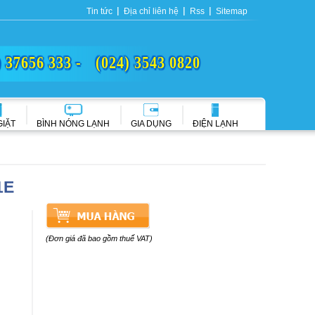
Tin tức
Địa chỉ liên hệ
Rss
Sitemap
) 37656 333 -
(024) 3543 0820
GIẶT
BÌNH NÓNG LẠNH
GIA DỤNG
ĐIỆN LẠNH
1E
(Đơn giá đã bao gồm thuế VAT)