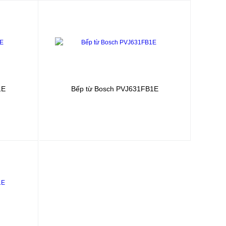
1E
Bếp từ Bosch
PVJ631FB1E