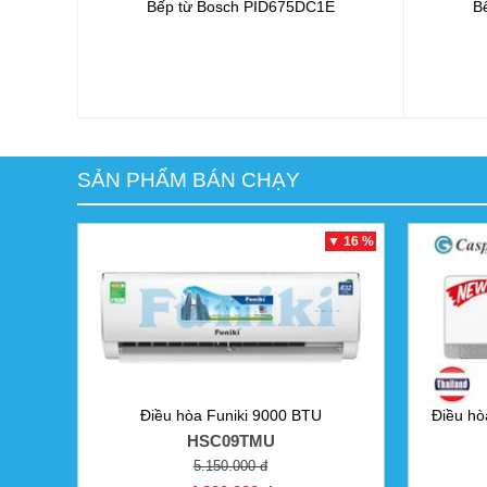
Bếp từ Bosch
PID675DC1E
B
SẢN PHẨM BÁN CHẠY
▼ 16 %
Điều hòa Funiki 9000 BTU
Điều hò
HSC09TMU
5.150.000 đ