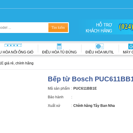
(024
U HÒA NỐI ỐNG GIÓ
ĐIỀU HÒA TỦ ĐỨNG
ĐIỀU HÒA MUTIL
MÁY 
 giá rẻ, chính hãng
Bếp từ Bosch PUC611BB
Mã sản phẩm
:
PUC611BB1E
Bảo hành
:
Xuất xứ
:
Chính hãng Tây Ban Nha