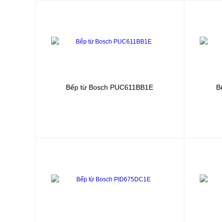
Bếp từ Bosch
PUC611BB1E
B