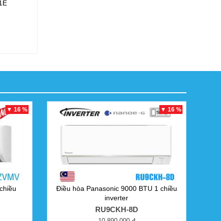
1E
▼ 16 %
▼ 16 %
chiều
Điều hòa Panasonic 9000 BTU 1 chiều
inverter
RU9CKH-8D
10.890.000 đ