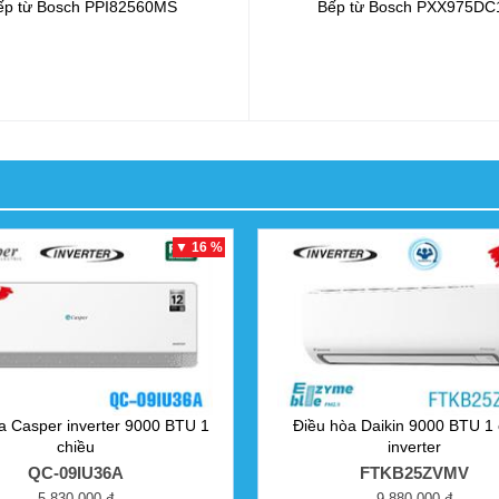
ếp từ Bosch
PPI82560MS
Bếp từ Bosch
PXX975DC
▼ 16 %
a Casper inverter 9000 BTU 1
Điều hòa Daikin 9000 BTU 1 
chiều
inverter
QC-09IU36A
FTKB25ZVMV
5.830.000 đ
9.880.000 đ