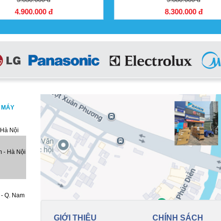
4.900.000 đ
8.300.000 đ
, MÁY
 Hà Nội
 - Hà Nội
 - Q. Nam
GIỚI THIỆU
CHÍNH SÁCH