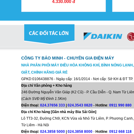
4.330.000 đ
CÔNG TY BẢO MINH - CHUYÊN GIA ĐIỆN MÁY
NHÀ PHÂN PHỐI MÁY ĐIỀU HÒA KHÔNG KHÍ, BÌNH NÓNG LẠNH
GIẶT, CHÍNH HÃNG GIÁ RẺ
GPKD:0106438876 - Ngày cấp: 16/1/2014 - Nơi cấp: Sở KH & ĐT TP.
Địa chỉ Văn phòng + Kho hàng
246 Đường Nguyễn Văn Giáp (K2 Cũ) - P. Cầu Diễn - Q. Nam Từ Liêm
(
Cách SVĐ Mỹ Đình 1.5Km
)
Điện thoại
:
024.37656 333
|
024.3543 0820
-
Hotline
:
0911 990 880
Địa chỉ Kho hàng [Gần nhà máy Bia Sài Gòn]
Lô TT3-32, Đường CN9, KCN Vừa và Nhỏ Từ Liêm, P. Phương Canh,
Từ Liêm - Hà Nội
Điện thoại
:
024.3858 5000
|
024.3858 8000
-
Hotline
:
0912 668 118