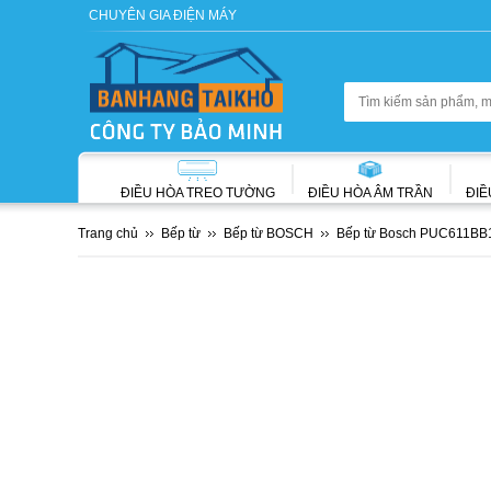
CHUYÊN GIA ĐIỆN MÁY
ĐIỀU HÒA TREO TƯỜNG
ĐIỀU HÒA ÂM TRẦN
ĐIỀ
Trang chủ
Bếp từ
Bếp từ BOSCH
Bếp từ Bosch PUC611BB1E