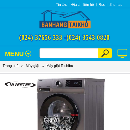
Tin tức
Địa chỉ liên hệ
Rss
Sitemap
(024) 37656 333 -
(024) 3543 0820
MENU
Trang chủ
Máy giặt
Máy giặt Toshiba