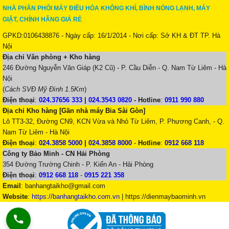
NHÀ PHÂN PHỐI MÁY ĐIỀU HÒA KHÔNG KHÍ, BÌNH NÓNG LẠNH, MÁY
GIẶT, CHÍNH HÃNG GIÁ RẺ
GPKD:0106438876 - Ngày cấp: 16/1/2014 - Nơi cấp: Sở KH & ĐT TP. Hà
Nội
Địa chỉ Văn phòng + Kho hàng
246 Đường Nguyễn Văn Giáp (K2 Cũ) - P. Cầu Diễn - Q. Nam Từ Liêm - Hà
Nội
(
Cách SVĐ Mỹ Đình 1.5Km
)
Điện thoại
:
024.37656 333
|
024.3543 0820
-
Hotline
:
0911 990 880
Địa chỉ Kho hàng [Gần nhà máy Bia Sài Gòn]
Lô TT3-32, Đường CN9, KCN Vừa và Nhỏ Từ Liêm, P. Phương Canh, - Q.
Nam Từ Liêm - Hà Nội
Điện thoại
:
024.3858 5000
|
024.3858 8000
-
Hotline
:
0912 668 118
Công ty Bảo Minh - CN Hải Phòng
354 Đường Trường Chinh - P. Kiến An - Hải Phòng
Điện thoại
:
0912 668 118
-
0915 221 358
Email
:
banhangtaikho@gmail.com
Website
:
https://banhangtaikho.com.vn
| https://dienmaybaominh.vn