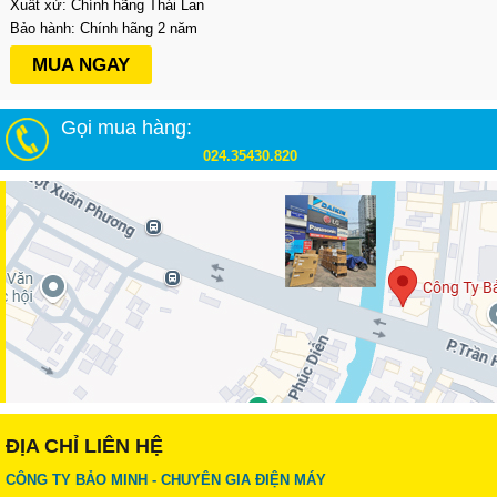
Xuất xứ: Chính hãng Thái Lan
Bảo hành: Chính hãng 2 năm
MUA NGAY
Gọi mua hàng:
024.35430.820
ĐỊA CHỈ LIÊN HỆ
CÔNG TY BẢO MINH - CHUYÊN GIA ĐIỆN MÁY