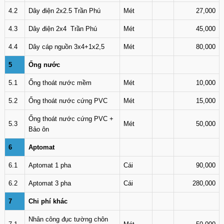
4.2
Dây điện 2x2.5 Trần Phú
Mét
27,000
4.3
Dây điện 2x4 Trần Phú
Mét
45,000
4.4
Dây cáp nguồn 3x4+1x2,5
Mét
80,000
5
Ống nước
5.1
Ống thoát nước mềm
Mét
10,000
5.2
Ống thoát nước cứng PVC
Mét
15,000
Ống thoát nước cứng PVC +
5.3
Mét
50,000
Bảo ôn
6
Aptomat
6.1
Aptomat 1 pha
Cái
90,000
6.2
Aptomat 3 pha
Cái
280,000
7
Chi phí khác
Nhân công đục tường chôn