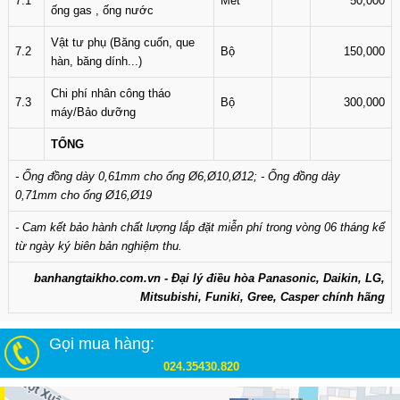
7.1
Mét
50,000
ống gas , ống nước
Vật tư phụ (Băng cuốn, que
7.2
Bộ
150,000
hàn, băng dính...)
Chi phí nhân công tháo
7.3
Bộ
300,000
máy/Bảo dưỡng
TỔNG
- Ống đồng dày 0,61mm cho ống Ø6,Ø10,Ø12; - Ống đồng dày
0,71mm cho ống Ø16,Ø19
- Cam kết bảo hành chất lượng lắp đặt miễn phí trong vòng 06 tháng kể
từ ngày ký biên bản nghiệm thu.
banhangtaikho.com.vn - Đại lý điều hòa Panasonic, Daikin, LG,
Mitsubishi, Funiki, Gree, Casper chính hãng
Gọi mua hàng:
024.35430.820