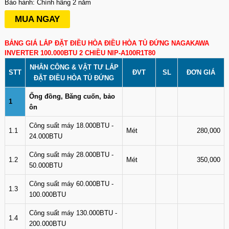
Bảo hành: Chính hãng 2 năm
MUA NGAY
BẢNG GIÁ LẮP ĐẶT ĐIỀU HÒA ĐIỀU HÒA TỦ ĐỨNG NAGAKAWA
INVERTER 100.000BTU 2 CHIỀU NIP-A100R1T80
NHÂN CÔNG & VẬT TƯ LẮP
STT
ĐVT
SL
ĐƠN GIÁ
ĐẶT ĐIỀU HÒA TỦ ĐỨNG
Ống đồng, Băng cuốn, bảo
1
ôn
Công suất máy 18.000BTU -
1.1
Mét
280,000
24.000BTU
Công suất máy 28.000BTU -
1.2
Mét
350,000
50.000BTU
Công suất máy 60.000BTU -
1.3
100.000BTU
Công suất máy 130.000BTU -
1.4
200.000BTU