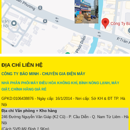
ĐỊA CHỈ LIÊN HỆ
CÔNG TY BẢO MINH - CHUYÊN GIA ĐIỆN MÁY
NHÀ PHÂN PHỐI MÁY ĐIỀU HÒA KHÔNG KHÍ, BÌNH NÓNG LẠNH, MÁY
GIẶT, CHÍNH HÃNG GIÁ RẺ
GPKD:0106438876 - Ngày cấp: 16/1/2014 - Nơi cấp: Sở KH & ĐT TP. Hà
Nội
Địa chỉ Văn phòng + Kho hàng
246 Đường Nguyễn Văn Giáp (K2 Cũ) - P. Cầu Diễn - Q. Nam Từ Liêm - Hà
Nội
(
Cách SVĐ Mỹ Đình 1.5Km
)