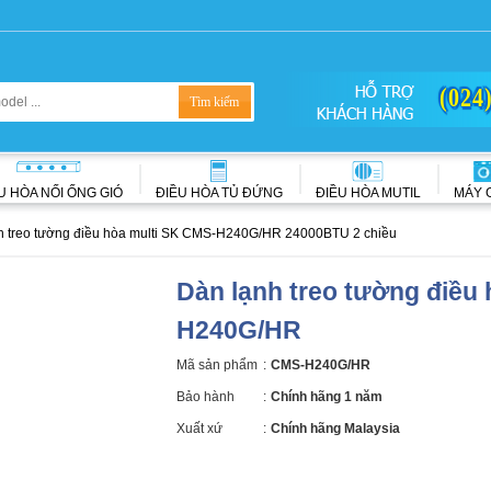
(024
U HÒA NỐI ỐNG GIÓ
ĐIỀU HÒA TỦ ĐỨNG
ĐIỀU HÒA MUTIL
MÁY 
h treo tường điều hòa multi SK CMS-H240G/HR 24000BTU 2 chiều
Dàn lạnh treo tường điều
H240G/HR
Mã sản phẩm
:
CMS-H240G/HR
Bảo hành
:
Chính hãng 1 năm
Xuất xứ
:
Chính hãng Malaysia