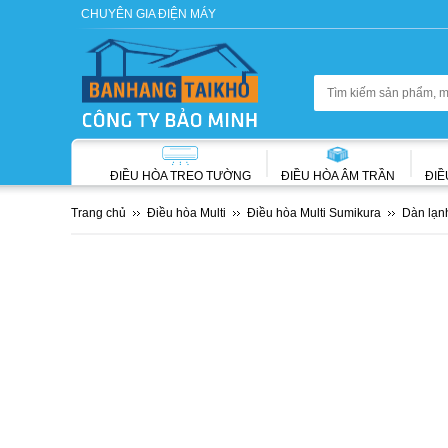
CHUYÊN GIA ĐIỆN MÁY
ĐIỀU HÒA TREO TƯỜNG
ĐIỀU HÒA ÂM TRẦN
ĐIỀ
Trang chủ
Điều hòa Multi
Điều hòa Multi Sumikura
Dàn lạn