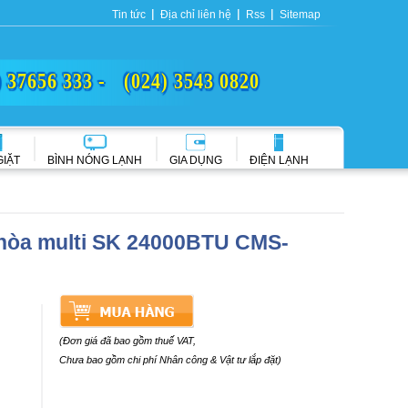
Tin tức
Địa chỉ liên hệ
Rss
Sitemap
) 37656 333 -
(024) 3543 0820
GIẶT
BÌNH NÓNG LẠNH
GIA DỤNG
ĐIỆN LẠNH
 hòa multi SK 24000BTU CMS-
(Đơn giá đã bao gồm thuế VAT,
Chưa bao gồm chi phí Nhân công & Vật tư lắp đặt)