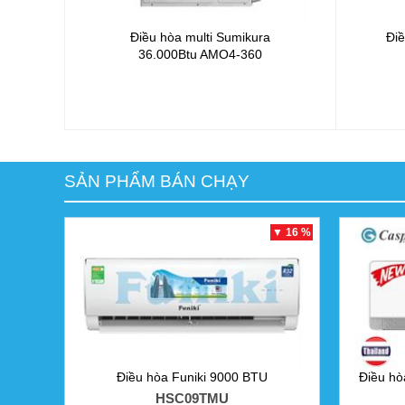
Điều hòa multi Sumikura
Điề
36.000Btu
AMO4-360
SẢN PHẨM BÁN CHẠY
▼ 16 %
Điều hòa Funiki 9000 BTU
Điều hò
HSC09TMU