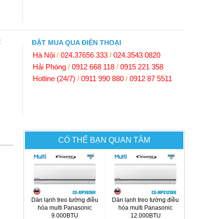
R
ĐẶT MUA QUA ĐIỆN THOẠI
Hà Nội
/
024.37656 333
/
024.3543 0820
Hải Phòng
/
0912 668 118
/
0915 221 358
Hotline (24/7)
/
0911 990 880
/
0912 87 5511
CÓ THỂ BẠN QUAN TÂM
Dàn lạnh treo tường điều
Dàn lạnh treo tường điều
hòa multi Panasonic
hòa multi Panasonic
9.000BTU
12.000BTU