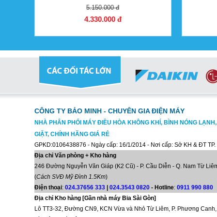
5.150.000 đ
4.330.000 đ
CÔNG TY BẢO MINH - CHUYÊN GIA ĐIỆN MÁY
NHÀ PHÂN PHỐI MÁY ĐIỀU HÒA KHÔNG KHÍ, BÌNH NÓNG LẠNH
GIẶT, CHÍNH HÃNG GIÁ RẺ
GPKD:0106438876 - Ngày cấp: 16/1/2014 - Nơi cấp: Sở KH & ĐT TP.
Địa chỉ Văn phòng + Kho hàng
246 Đường Nguyễn Văn Giáp (K2 Cũ) - P. Cầu Diễn - Q. Nam Từ Liêm
(
Cách SVĐ Mỹ Đình 1.5Km
)
Điện thoại
:
024.37656 333
|
024.3543 0820
-
Hotline
:
0911 990 880
Địa chỉ Kho hàng [Gần nhà máy Bia Sài Gòn]
Lô TT3-32, Đường CN9, KCN Vừa và Nhỏ Từ Liêm, P. Phương Canh,