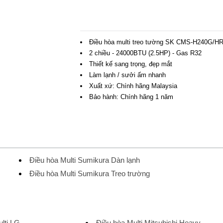
Điều hòa multi treo tường SK CMS-H240G/H
2 chiều - 24000BTU (2.5HP) - Gas R32
Thiết kế sang trọng, đẹp mắt
Làm lạnh / sưởi ấm nhanh
Xuất xứ: Chính hãng Malaysia
Bảo hành: Chính hãng 1 năm
Điều hòa Multi Sumikura Dàn lạnh
Điều hòa Multi Sumikura Treo trường
lti LG
Điều hòa Multi Mitsubishi Heavy