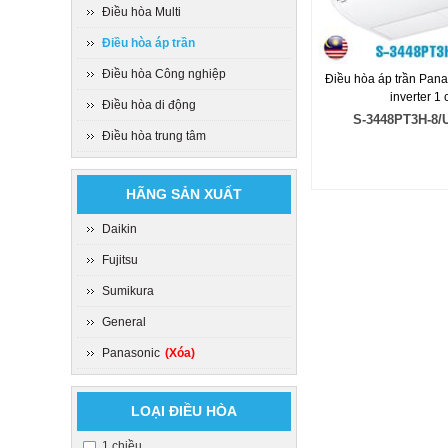
Điều hòa Multi
Điều hòa áp trần
Điều hòa Công nghiệp
Điều hòa áp trần Pan
inverter 1 
Điều hòa di động
S-3448PT3H-8/
Điều hòa trung tâm
HÃNG SẢN XUẤT
Daikin
Fujitsu
Sumikura
General
Panasonic
(Xóa)
LOẠI ĐIỀU HÒA
1 chiều