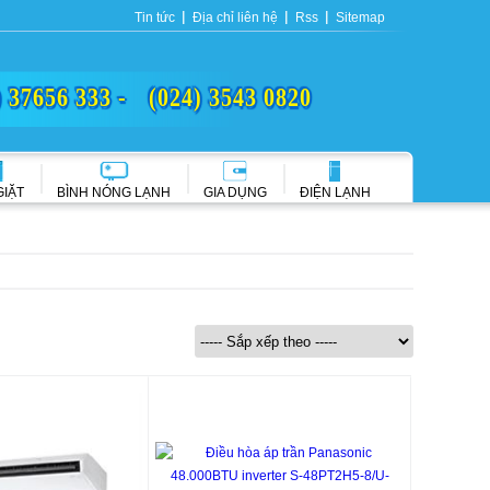
Tin tức
Địa chỉ liên hệ
Rss
Sitemap
) 37656 333 -
(024) 3543 0820
GIẶT
BÌNH NÓNG LẠNH
GIA DỤNG
ĐIỆN LẠNH