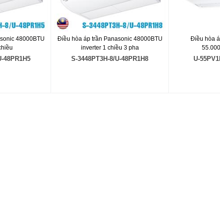
asonic 48000BTU
Điều hòa áp trần Panasonic 48000BTU
Điều hòa á
chiều
inverter 1 chiều 3 pha
55.00
U-48PR1H5
S-3448PT3H-8/U-48PR1H8
U-55PV1