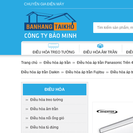
CHUYÊN GIA ĐIỆN MÁY
ĐIỀU HÒA TREO TƯỜNG
ĐIỀU HÒA ÂM TRẦN
ĐIỀ
Trang chủ
Điều hòa áp trần
Điều hòa áp trần Panasonic Trên 
Điều hòa áp trần Daikin
Điều hòa áp trần Fujitsu
Điều hòa áp t
ĐIỀU HÒA
Điều hòa treo tường
Điều hòa âm trần
Điều hòa nối ống gió
Điều hòa tủ đứng