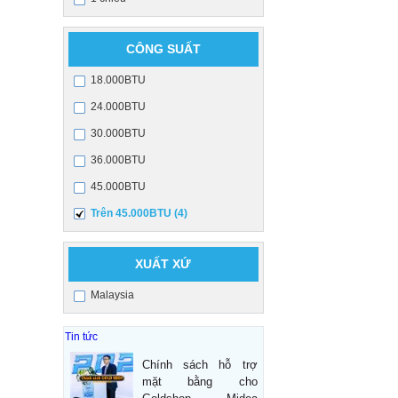
CÔNG SUẤT
18.000BTU
24.000BTU
30.000BTU
36.000BTU
45.000BTU
Trên 45.000BTU (4)
XUẤT XỨ
Malaysia
Tin tức
Chính sách hỗ trợ
mặt bằng cho