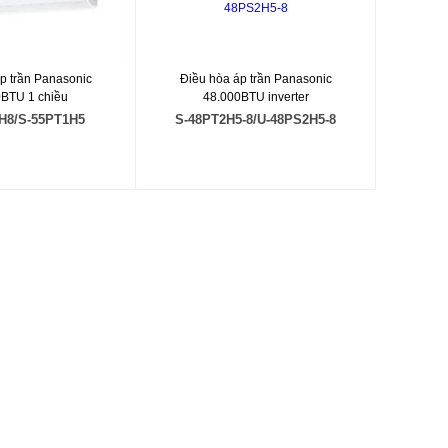
p trần Panasonic
Điều hòa áp trần Panasonic
0BTU 1 chiều
48.000BTU inverter
H8/S-55PT1H5
S-48PT2H5-8/U-48PS2H5-8