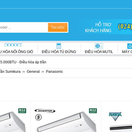
(024
U HÒA NỐI ỐNG GIÓ
ĐIỀU HÒA TỦ ĐỨNG
ĐIỀU HÒA MUTIL
MÁY 
45.000BTU - Điều hòa áp trần
rần Sumikura
General
Panasonic