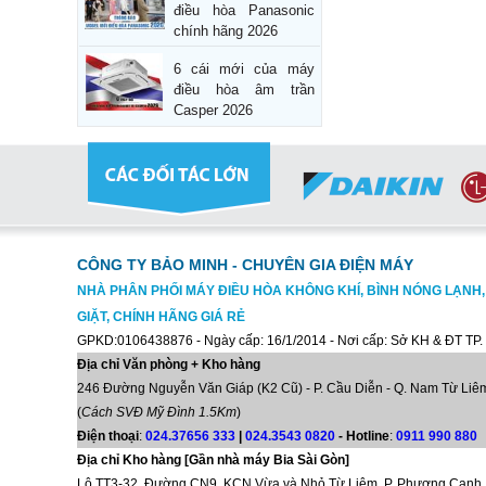
điều hòa Panasonic
chính hãng 2026
6 cái mới của máy
điều hòa âm trần
Casper 2026
CÔNG TY BẢO MINH - CHUYÊN GIA ĐIỆN MÁY
NHÀ PHÂN PHỐI MÁY ĐIỀU HÒA KHÔNG KHÍ, BÌNH NÓNG LẠNH
GIẶT, CHÍNH HÃNG GIÁ RẺ
GPKD:0106438876 - Ngày cấp: 16/1/2014 - Nơi cấp: Sở KH & ĐT TP.
Địa chỉ Văn phòng + Kho hàng
246 Đường Nguyễn Văn Giáp (K2 Cũ) - P. Cầu Diễn - Q. Nam Từ Liêm
(
Cách SVĐ Mỹ Đình 1.5Km
)
Điện thoại
:
024.37656 333
|
024.3543 0820
-
Hotline
:
0911 990 880
Địa chỉ Kho hàng [Gần nhà máy Bia Sài Gòn]
Lô TT3-32, Đường CN9, KCN Vừa và Nhỏ Từ Liêm, P. Phương Canh,