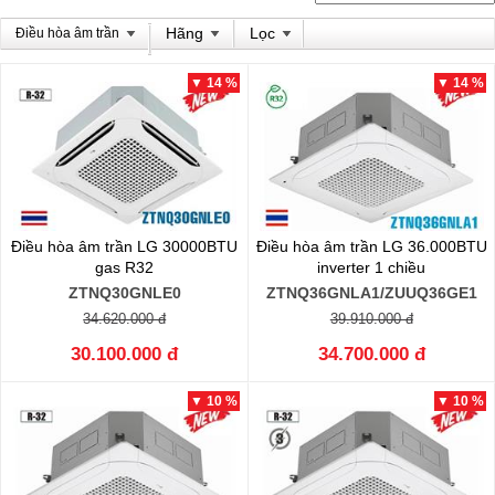
Hãng
Lọc
Điều hòa âm trần
▼ 14 %
▼ 14 %
Điều hòa âm trần LG 30000BTU
Điều hòa âm trần LG 36.000BTU
gas R32
inverter 1 chiều
ZTNQ30GNLE0
ZTNQ36GNLA1/ZUUQ36GE1
34.620.000 đ
39.910.000 đ
30.100.000 đ
34.700.000 đ
▼ 10 %
▼ 10 %