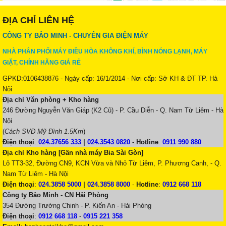
ĐỊA CHỈ LIÊN HỆ
CÔNG TY BẢO MINH - CHUYÊN GIA ĐIỆN MÁY
NHÀ PHÂN PHỐI MÁY ĐIỀU HÒA KHÔNG KHÍ, BÌNH NÓNG LẠNH, MÁY
GIẶT, CHÍNH HÃNG GIÁ RẺ
GPKD:0106438876 - Ngày cấp: 16/1/2014 - Nơi cấp: Sở KH & ĐT TP. Hà
Nội
Địa chỉ Văn phòng + Kho hàng
246 Đường Nguyễn Văn Giáp (K2 Cũ) - P. Cầu Diễn - Q. Nam Từ Liêm - Hà
Nội
(
Cách SVĐ Mỹ Đình 1.5Km
)
Điện thoại
:
024.37656 333
|
024.3543 0820
-
Hotline
:
0911 990 880
Địa chỉ Kho hàng [Gần nhà máy Bia Sài Gòn]
Lô TT3-32, Đường CN9, KCN Vừa và Nhỏ Từ Liêm, P. Phương Canh, - Q.
Nam Từ Liêm - Hà Nội
Điện thoại
:
024.3858 5000
|
024.3858 8000
-
Hotline
:
0912 668 118
Công ty Bảo Minh - CN Hải Phòng
354 Đường Trường Chinh - P. Kiến An - Hải Phòng
Điện thoại
:
0912 668 118
-
0915 221 358